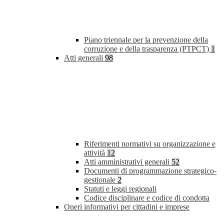
Piano triennale per la prevenzione della
corruzione e della trasparenza (PTPCT)
1
Atti generali
98
Riferimenti normativi su organizzazione e
attività
12
Atti amministrativi generali
52
Documenti di programmazione strategico-
gestionale
2
Statuti e leggi regionali
Codice disciplinare e codice di condotta
Oneri informativi per cittadini e imprese