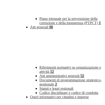
Piano triennale per la prevenzione della
corruzione e della trasparenza (PTPCT)
1
Atti generali
98
Riferimenti normativi su organizzazione e
attività
12
Atti amministrativi generali
52
Documenti di programmazione strategico-
gestionale
2
Statuti e leggi regionali
Codice disciplinare e codice di condotta
Oneri informativi per cittadini e imprese