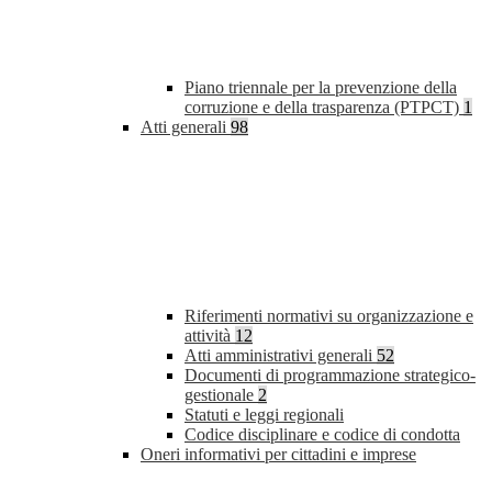
Piano triennale per la prevenzione della
corruzione e della trasparenza (PTPCT)
1
Atti generali
98
Riferimenti normativi su organizzazione e
attività
12
Atti amministrativi generali
52
Documenti di programmazione strategico-
gestionale
2
Statuti e leggi regionali
Codice disciplinare e codice di condotta
Oneri informativi per cittadini e imprese