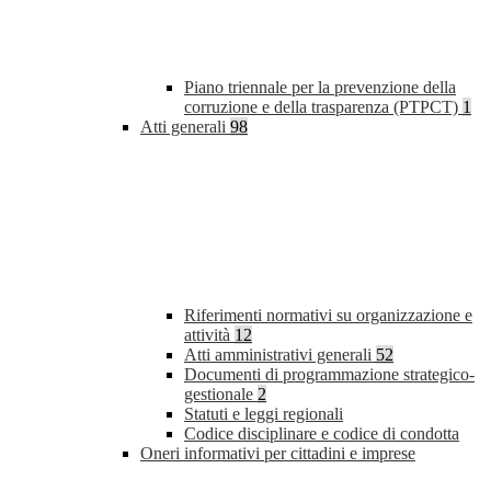
Piano triennale per la prevenzione della
corruzione e della trasparenza (PTPCT)
1
Atti generali
98
Riferimenti normativi su organizzazione e
attività
12
Atti amministrativi generali
52
Documenti di programmazione strategico-
gestionale
2
Statuti e leggi regionali
Codice disciplinare e codice di condotta
Oneri informativi per cittadini e imprese