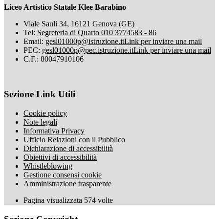
Liceo Artistico Statale Klee Barabino
Viale Sauli 34, 16121 Genova (GE)
Tel:
Segreteria di Quarto 010 3774583 - 86
Email:
gesl01000p@istruzione.it
Link per inviare una mail
PEC:
gesl01000p@pec.istruzione.it
Link per inviare una mail
C.F.: 80047910106
Sezione Link Utili
Cookie policy
Note legali
Informativa Privacy
Ufficio Relazioni con il Pubblico
Dichiarazione di accessibilità
Obiettivi di accessibilità
Whistleblowing
Gestione consensi cookie
Amministrazione trasparente
Pagina visualizzata
574
volte