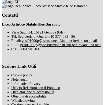
Liceo Artistico Statale Klee Barabino
Contatti
Liceo Artistico Statale Klee Barabino
Viale Sauli 34, 16121 Genova (GE)
Tel:
Segreteria di Quarto 010 3774583 - 86
Email:
gesl01000p@istruzione.it
Link per inviare una mail
PEC:
gesl01000p@pec.istruzione.it
Link per inviare una mail
C.F.: 80047910106
Sezione Link Utili
Cookie policy
Note legali
Informativa Privacy
Ufficio Relazioni con il Pubblico
Dichiarazione di accessibilità
Obiettivi di accessibilità
Whistleblowing
Gestione consensi cookie