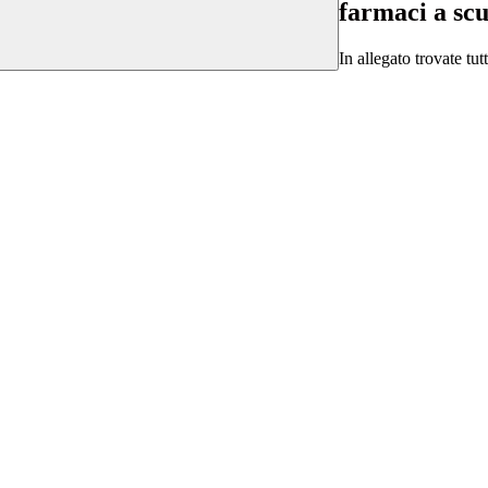
farmaci a sc
In allegato trovate tu