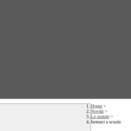
Home
>
Novità
>
Le notizie
>
farmaci a scuola