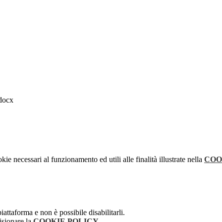
docx
kie necessari al funzionamento ed utili alle finalità illustrate nella
COO
attaforma e non è possibile disabilitarli.
isionare la
COOKIE POLICY
.