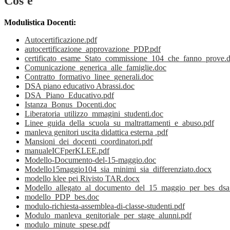
Cos'è
Modulistica Docenti:
Autocertificazione.pdf
autocertificazione_approvazione_PDP.pdf
certificato_esame_Stato_commissione_104_che_fanno_prove.
Comunicazione_generica_alle_famiglie.doc
Contratto_formativo_linee_generali.doc
DSA piano educativo Abrassi.doc
DSA_Piano_Educativo.pdf
Istanza_Bonus_Docenti.doc
Liberatoria_utilizzo_mmagini_studenti.doc
Linee_guida_della_scuola_su_maltrattamenti_e_abuso.pdf
manleva genitori uscita didattica esterna .pdf
Mansioni_dei_docenti_coordinatori.pdf
manualeICFperKLEE.pdf
Modello-Documento-del-15-maggio.doc
Modello15maggio104_sia_minimi_sia_differenziato.docx
modello klee pei Rivisto TAR.docx
Modello_allegato_al_documento_del_15_maggio_per_bes_ds
modello_PDP_bes.doc
modulo-richiesta-assemblea-di-classe-studenti.pdf
Modulo_manleva_genitoriale_per_stage_alunni.pdf
modulo_minute_spese.pdf