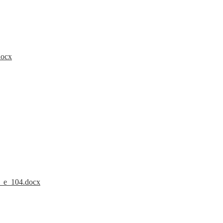
docx
a_e_104.docx