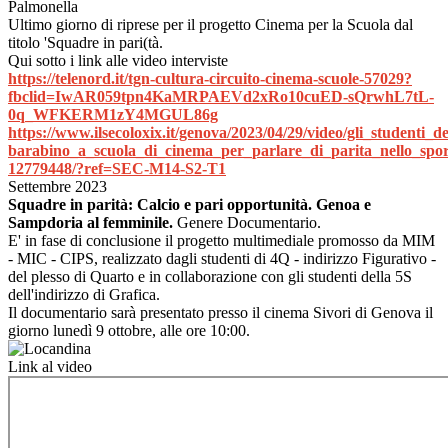
Palmonella
Ultimo giorno di riprese per il progetto Cinema per la Scuola dal
titolo 'Squadre in pari(tà.
Qui sotto i link alle video interviste
https://telenord.it/tgn-cultura-circuito-cinema-scuole-57029?
fbclid=IwAR059tpn4KaMRPAEVd2xRo10cuED-sQrwhL7tL-
0q_WFKERM1zY4MGUL86g
https://www.ilsecoloxix.it/genova/2023/04/29/video/gli_studenti_de
barabino_a_scuola_di_cinema_per_parlare_di_parita_nello_spor
12779448/?ref=SEC-M14-S2-T1
Settembre 2023
Squadre in parità: Calcio e pari opportunità. Genoa e
Sampdoria al femminile.
Genere Documentario.
E' in fase di conclusione il progetto multimediale promosso da MIM
- MIC - CIPS, realizzato dagli studenti di 4Q - indirizzo Figurativo -
del plesso di Quarto e in collaborazione con gli studenti della 5S
dell'indirizzo di Grafica.
Il documentario sarà presentato presso il cinema Sivori di Genova il
giorno lunedì 9 ottobre, alle ore 10:00.
Link al video