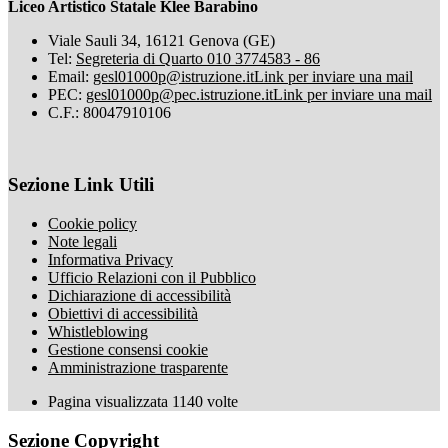
Liceo Artistico Statale Klee Barabino
Viale Sauli 34, 16121 Genova (GE)
Tel:
Segreteria di Quarto 010 3774583 - 86
Email:
gesl01000p@istruzione.it
Link per inviare una mail
PEC:
gesl01000p@pec.istruzione.it
Link per inviare una mail
C.F.: 80047910106
Sezione Link Utili
Cookie policy
Note legali
Informativa Privacy
Ufficio Relazioni con il Pubblico
Dichiarazione di accessibilità
Obiettivi di accessibilità
Whistleblowing
Gestione consensi cookie
Amministrazione trasparente
Pagina visualizzata
1140
volte
Sezione Copyright