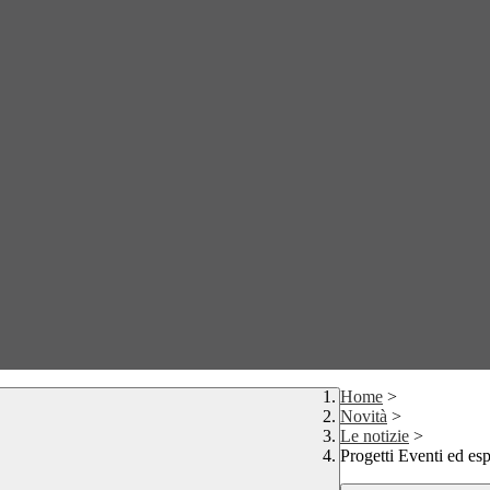
Home
>
Novità
>
Le notizie
>
Progetti Eventi ed esp