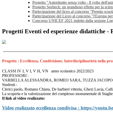
Progetto "Autoritratto senza volto - ll volto dell'an
Progetto Seebeck: un grandioso effetto per la scien
Partecipazione del liceo al concorso "Premio scuo
Partecipazione del Liceo al concorso "l'Europa pe
Concorso UNICEF 2021 indetto dalla sezione Lig
Progetti Eventi ed esperienze didattiche - 
---------------------------------------------------------------------------------------
Progetto : Eccellenza, Condivisione, Interdisciplinarietà nella pro
CLASSI IV I, V I, V H, VN anno scolastico 2022/2023
PROFESSORI :
VARBELLA ALESSANDRA, ROMEO SARA, TUZZA JACOPO,
Studenti :
Clerici paolo, Romano Chiara, De barbieri vittoria, Ghezi Lucia, Ca
La scoperta e la valorizzazione del complesso monumentale di Staglie
Il link al video realizzato:
Video realizzato eccellenza condivisa : https://you