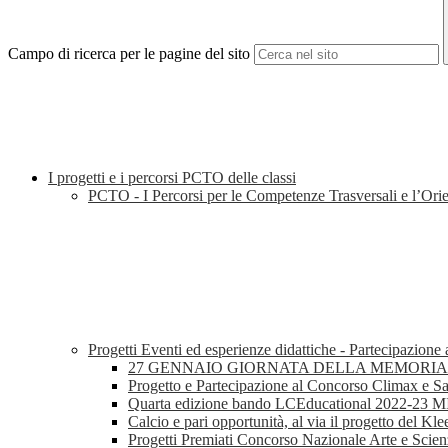
Campo di ricerca per le pagine del sito
I progetti e i percorsi PCTO delle classi
PCTO - I Percorsi per le Competenze Trasversali e l’Or
Progetti Eventi ed esperienze didattiche - Partecipazione
27 GENNAIO GIORNATA DELLA MEMORIA 
Progetto e Partecipazione al Concorso Climax e S
Quarta edizione bando LCEducational 2022-23 
Calcio e pari opportunità, al via il progetto del Kl
Progetti Premiati Concorso Nazionale Arte e Scie