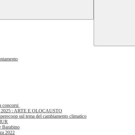
ientamento
 a concorsi
2025 : ARTE E OLOCAUSTO
aperecoop sul tema del cambiamento climatico
MIUR
ee Barabino
nza 2022