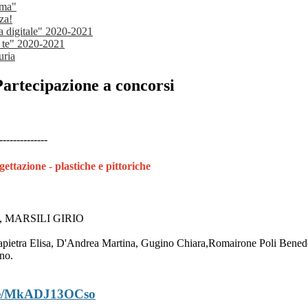
ima"
za!
la digitale" 2020-2021
r te" 2020-2021
uria
Partecipazione a concorsi
--------------
gettazione - plastiche e pittoriche
 MARSILI GIRIO
lfapietra Elisa, D'Andrea Martina, Gugino Chiara,Romairone Poli Benede
no.
tu.be/MkADJ13OCso