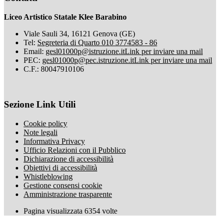
Liceo Artistico Statale Klee Barabino
Viale Sauli 34, 16121 Genova (GE)
Tel:
Segreteria di Quarto 010 3774583 - 86
Email:
gesl01000p@istruzione.it
Link per inviare una mail
PEC:
gesl01000p@pec.istruzione.it
Link per inviare una mail
C.F.: 80047910106
Sezione Link Utili
Cookie policy
Note legali
Informativa Privacy
Ufficio Relazioni con il Pubblico
Dichiarazione di accessibilità
Obiettivi di accessibilità
Whistleblowing
Gestione consensi cookie
Amministrazione trasparente
Pagina visualizzata
6354
volte