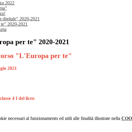
nza 2022
ima"
za!
la digitale" 2020-2021
r te" 2020-2021
uria
uropa per te" 2020-2021
corso
"L'Europa per te"
ggio 2021
asse 4 I del liceo
kie necessari al funzionamento ed utili alle finalità illustrate nella
COO