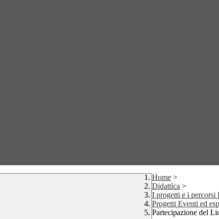
Home
>
Didattica
>
I progetti e i percors
Progetti Eventi ed esp
Partecipazione del Li