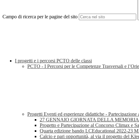
Campo di ricerca per le pagine del sito
I progetti e i percorsi PCTO delle classi
PCTO - I Percorsi per le Competenze Trasversali e l’Or
Progetti Eventi ed esperienze didattiche - Partecipazione
27 GENNAIO GIORNATA DELLA MEMORIA 
Progetto e Partecipazione al Concorso Climax e S
Quarta edizione bando LCEducational 2022-23 
Calcio e pari opportunità, al via il progetto del Kl