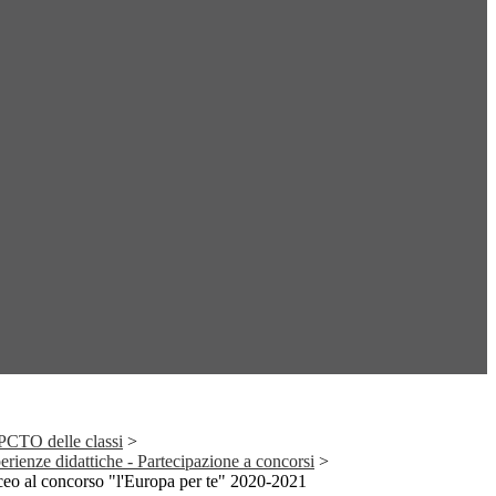
i PCTO delle classi
>
erienze didattiche - Partecipazione a concorsi
>
ceo al concorso "l'Europa per te" 2020-2021