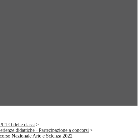
i PCTO delle classi
>
erienze didattiche - Partecipazione a concorsi
>
ncorso Nazionale Arte e Scienza 2022