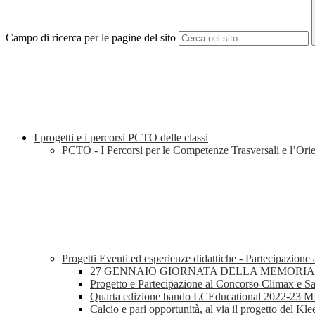
Campo di ricerca per le pagine del sito
I progetti e i percorsi PCTO delle classi
PCTO - I Percorsi per le Competenze Trasversali e l’Or
Progetti Eventi ed esperienze didattiche - Partecipazione
27 GENNAIO GIORNATA DELLA MEMORIA 
Progetto e Partecipazione al Concorso Climax e S
Quarta edizione bando LCEducational 2022-23 
Calcio e pari opportunità, al via il progetto del Kl