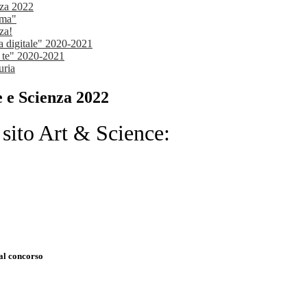
nza 2022
ima"
za!
la digitale" 2020-2021
r te" 2020-2021
uria
 e Scienza 2022
l sito Art & Science:
 al concorso