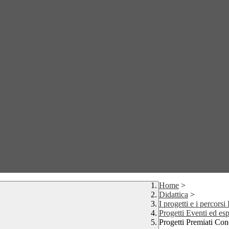
Home
>
Didattica
>
I progetti e i percors
Progetti Eventi ed esp
Progetti Premiati Co