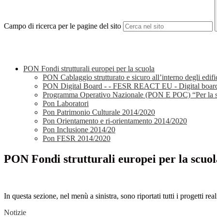
Campo di ricerca per le pagine del sito
PON Fondi strutturali europei per la scuola
PON Cablaggio strutturato e sicuro all’interno degli edific
PON Digital Board - - FESR REACT EU - Digital board: tr
Programma Operativo Nazionale (PON E POC) “Per la sc
Pon Laboratori
Pon Patrimonio Culturale 2014/2020
Pon Orientamento e ri-orientamento 2014/2020
Pon Inclusione 2014/20
Pon FESR 2014/2020
PON Fondi strutturali europei per la scuol
In questa sezione, nel menù a sinistra, sono riportati tutti i progetti rea
Notizie