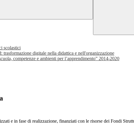
i scolastici
asformazione digitale nella didattica e nell'organizzazione
uola, competenze e ambienti per l’apprendimento” 2014-2020
a
lizzati e in fase di realizzazione, finanziati con le risorse dei Fondi Strut