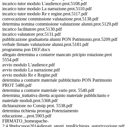
incarico tutor modulo L'audience.prot.5108.pdf
incarico tutor modulo La narrazione.prot.5110.pdf
incarico tutor modulo Re e regine.prot.5117.pdf
convocazione commissione valutazione.prot.5138.pdf
determina nomina commissione valutazione alunni.prot.5129.pdf
incarico facilitatore.prot.5130.pdf
incarico valutatore prot.5131.pdf
pubblicazione graduatoria alunni PON Patrimonio.prot.5209.pdf
verbale firmato valutazione alunni.prot.5181.pdf
programma pon DEF.docx
allegato determina a contarrre mancato pricipio rotazione.prot
5554.pdf
avvio modulo L'audience.pdf
avvio modulo La narrazione.pdf
avvio modulo Re e Regine.pdf
determina a contrarre materiale pubblicitario PON Patrimonio
PROT 5486.pdf
determina a contrarre materiale vario prot. 5540.pdf
determina_trattativa diretta acquisto materiale pubblicitario e
materiale moduli.prot.5368.pdf
dichiarazione no Consip prot. 5538.pdf
determina richiesta proroga Potenziamento
educazione....prot.5903.pdf
FIRMATO_homeapache-
2.4.9htdocspon2014allegati_utenti_tmpRichiesta_autorizzazione.pdf