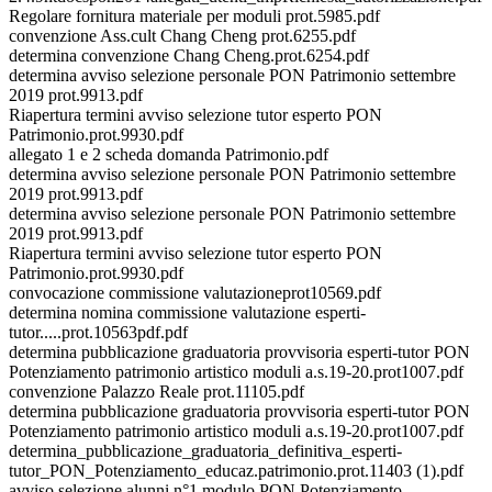
Regolare fornitura materiale per moduli prot.5985.pdf
convenzione Ass.cult Chang Cheng prot.6255.pdf
determina convenzione Chang Cheng.prot.6254.pdf
determina avviso selezione personale PON Patrimonio settembre
2019 prot.9913.pdf
Riapertura termini avviso selezione tutor esperto PON
Patrimonio.prot.9930.pdf
allegato 1 e 2 scheda domanda Patrimonio.pdf
determina avviso selezione personale PON Patrimonio settembre
2019 prot.9913.pdf
determina avviso selezione personale PON Patrimonio settembre
2019 prot.9913.pdf
Riapertura termini avviso selezione tutor esperto PON
Patrimonio.prot.9930.pdf
convocazione commissione valutazioneprot10569.pdf
determina nomina commissione valutazione esperti-
tutor.....prot.10563pdf.pdf
determina pubblicazione graduatoria provvisoria esperti-tutor PON
Potenziamento patrimonio artistico moduli a.s.19-20.prot1007.pdf
convenzione Palazzo Reale prot.11105.pdf
determina pubblicazione graduatoria provvisoria esperti-tutor PON
Potenziamento patrimonio artistico moduli a.s.19-20.prot1007.pdf
determina_pubblicazione_graduatoria_definitiva_esperti-
tutor_PON_Potenziamento_educaz.patrimonio.prot.11403 (1).pdf
avviso selezione alunni n°1 modulo PON Potenziamento