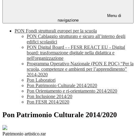
Menu di
navigazione
PON Fondi strutturali europei per la scuola
PON Cablaggio strutturato e sicuro all’interno degli
edifici scolastici
PON Digital Board - - FESR REACT EU - Digital
board: trasformazione digitale nella didattica e
nell'organizzazione
Programma Operativo Nazionale (PON E POC) “Per la
scuola, competenze e ambienti per l’apprendimento”
2014-2020
Pon Laboratori
Pon Patrimonio Culturale 2014/2020
Pon Orientamento e ri-orientamento 2014/2020
Pon Inclusione 2014/20
Pon FESR 2014/2020
Pon Patrimonio Culturale 2014/2020
Patrimonio artistico.rar