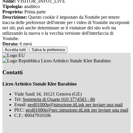
Nome:
VISITOR_INFO1_LIVE
Tipologia:
analitico
Proprieta:
Prima parte
Descrizione:
Questo cookie è impostato da Youtube per tenere
traccia delle preferenze dell'utente per i video di Youtube incorporati
nei siti; può anche determinare se il visitatore del sito web sta
utilizzando la nuova o la vecchia versione dell'interfaccia di
Youtube.
Durata:
6 mesi
Accetta tutti
Salva le preferenze
Liceo Artistico Statale Klee Barabino
Contatti
Liceo Artistico Statale Klee Barabino
Viale Sauli 34, 16121 Genova (GE)
Tel:
Segreteria di Quarto 010 3774583 - 86
Email:
gesl01000p@istruzione.it
Link per inviare una mail
PEC:
gesl01000p@pec.istruzione.it
Link per inviare una mail
C.F.: 80047910106