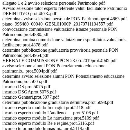
allegato 1 e 2 avviso selezione personale Patrimonio.pdf
Avviso selezione tutor esperto referente valut. facilitatore Patrimonio
DEFINITIVO prot.4673..pdf
determina avviso selezione personale PON Patrimonioprot 4663.pdf
piano_996480_00040_GESL01000P_20170711104557.pdf
convocazione commissione valutazione istanze personale PON
Patrimonio.prot.4880.pdf
determina nomina commissione valutazione esperti-tutor-valutatore-
facilitatore.prot.4878.pdf
determina pubblicazione graduatoria provvisoria pesonale PON
Patrimonio.prot.4954.pdf
VERBALE COMMISSIONE PON 23-05-2019prot.4945.pdf
avviso selezione alunni PON Potenziamento educazione
patrimonio...prot.5004pdf.pdf
determina avviso selezione alunni PON Potenziamento educazione
Patrimonioprot.5005.pdf
incarico DS.prot.5075.pdf
incarico DSGAprot.5076.pdf
incarico Gennari.prot.5077.pdf
determina pubblicazione graduatoria definitiva.prot.5098.pdf
incarico esperto modulo Immagini prot.5118.pdf
incarico esperto modulo L'audience.....prot.5106.pdf
incarico esperto modulo La narrazione.prot.5109.pdf
incarico esperto modulo Re e regine.prot.5116.pdf
incarico tutor modulo Immagini....prot.5119.pdf