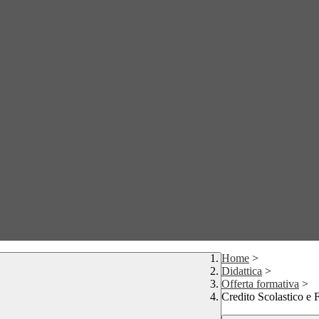
Home
>
Didattica
>
Offerta formativa
>
Credito Scolastico e 