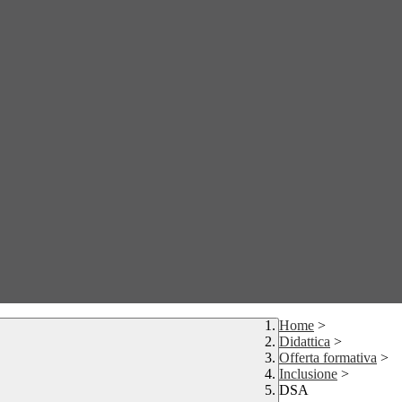
Home
>
Didattica
>
Offerta formativa
>
Inclusione
>
DSA