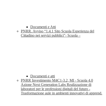
Documenti e Atti
PNRR. Avviso “1.4.1 Sito Scuola Esperienza del
Cittadino nei servizi pubblici”- Scuola –
Documenti e atti
PNRR Investimento M4C1-3.2, MI - Scuola 4.0
Azione Next Generation Labs Realizzazione di
laboratori per le professioni digitali del futuro -
Trasformazione aule in ambienti innovativi di apprend.