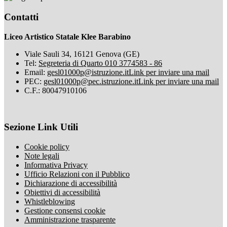
Contatti
Liceo Artistico Statale Klee Barabino
Viale Sauli 34, 16121 Genova (GE)
Tel:
Segreteria di Quarto 010 3774583 - 86
Email:
gesl01000p@istruzione.it
Link per inviare una mail
PEC:
gesl01000p@pec.istruzione.it
Link per inviare una mail
C.F.: 80047910106
Sezione Link Utili
Cookie policy
Note legali
Informativa Privacy
Ufficio Relazioni con il Pubblico
Dichiarazione di accessibilità
Obiettivi di accessibilità
Whistleblowing
Gestione consensi cookie
Amministrazione trasparente