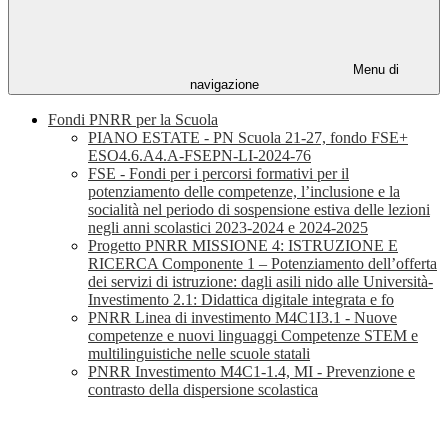
Menu di
navigazione
Fondi PNRR per la Scuola
PIANO ESTATE - PN Scuola 21-27, fondo FSE+
ESO4.6.A4.A-FSEPN-LI-2024-76
FSE - Fondi per i percorsi formativi per il
potenziamento delle competenze, l’inclusione e la
socialità nel periodo di sospensione estiva delle lezioni
negli anni scolastici 2023-2024 e 2024-2025
Progetto PNRR MISSIONE 4: ISTRUZIONE E
RICERCA Componente 1 – Potenziamento dell’offerta
dei servizi di istruzione: dagli asili nido alle Università-
Investimento 2.1: Didattica digitale integrata e fo
PNRR Linea di investimento M4C1I3.1 - Nuove
competenze e nuovi linguaggi Competenze STEM e
multilinguistiche nelle scuole statali
PNRR Investimento M4C1-1.4, MI - Prevenzione e
contrasto della dispersione scolastica