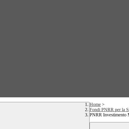
Home
>
Fondi PNRR per la S
PNRR Investimento M4