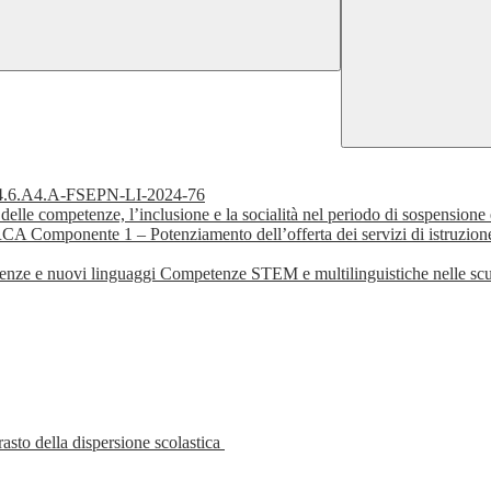
4.6.A4.A-FSEPN-LI-2024-76
delle competenze, l’inclusione e la socialità nel periodo di sospensione
nte 1 – Potenziamento dell’offerta dei servizi di istruzione: dagli
e e nuovi linguaggi Competenze STEM e multilinguistiche nelle scuo
to della dispersione scolastica