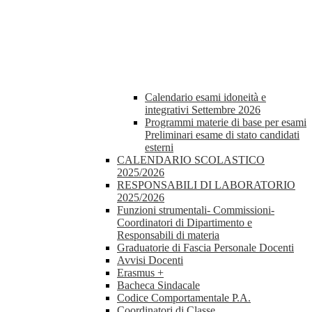
Calendario esami idoneità e
integrativi Settembre 2026
Programmi materie di base per esami
Preliminari esame di stato candidati
esterni
CALENDARIO SCOLASTICO
2025/2026
RESPONSABILI DI LABORATORIO
2025/2026
Funzioni strumentali- Commissioni-
Coordinatori di Dipartimento e
Responsabili di materia
Graduatorie di Fascia Personale Docenti
Avvisi Docenti
Erasmus +
Bacheca Sindacale
Codice Comportamentale P.A.
Coordinatori di Classe