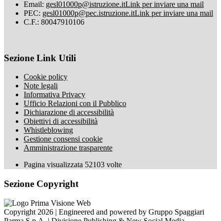
Email:
gesl01000p@istruzione.it
Link per inviare una mail
PEC:
gesl01000p@pec.istruzione.it
Link per inviare una mail
C.F.: 80047910106
Sezione Link Utili
Cookie policy
Note legali
Informativa Privacy
Ufficio Relazioni con il Pubblico
Dichiarazione di accessibilità
Obiettivi di accessibilità
Whistleblowing
Gestione consensi cookie
Amministrazione trasparente
Pagina visualizzata
52103
volte
Sezione Copyright
Copyright 2026 | Engineered and powered by Gruppo Spaggiari
Parma S.p.A. | Divisione Publishing & New Social Media