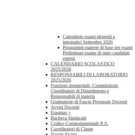
Calendario esami idoneità e
integrativi Settembre 2026
Programmi materie di base per esami
Preliminari esame di stato candidati
esterni
CALENDARIO SCOLASTICO
2025/2026
RESPONSABILI DI LABORATORIO
2025/2026
Funzioni strumentali- Commissioni-
Coordinatori di Dipartimento e
Responsabili di materia
Graduatorie di Fascia Personale Docenti
Avvisi Docenti
Erasmus +
Bacheca Sindacale
Codice Comportamentale P.A.
Coordinatori di Classe
Scuola Sicura