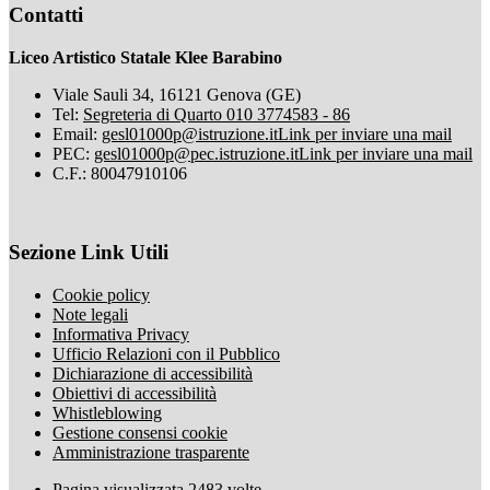
Contatti
Liceo Artistico Statale Klee Barabino
Viale Sauli 34, 16121 Genova (GE)
Tel:
Segreteria di Quarto 010 3774583 - 86
Email:
gesl01000p@istruzione.it
Link per inviare una mail
PEC:
gesl01000p@pec.istruzione.it
Link per inviare una mail
C.F.: 80047910106
Sezione Link Utili
Cookie policy
Note legali
Informativa Privacy
Ufficio Relazioni con il Pubblico
Dichiarazione di accessibilità
Obiettivi di accessibilità
Whistleblowing
Gestione consensi cookie
Amministrazione trasparente
Pagina visualizzata
2483
volte