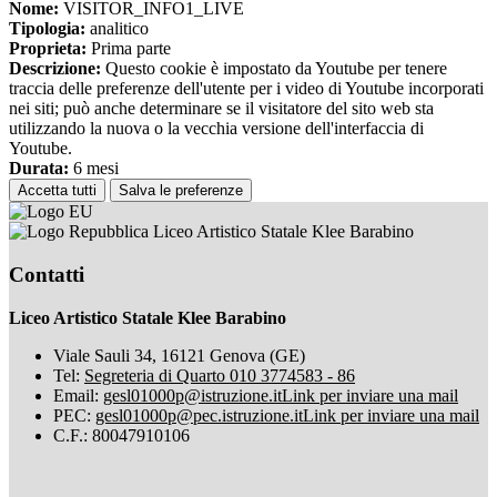
Nome:
VISITOR_INFO1_LIVE
Tipologia:
analitico
Proprieta:
Prima parte
Descrizione:
Questo cookie è impostato da Youtube per tenere
traccia delle preferenze dell'utente per i video di Youtube incorporati
nei siti; può anche determinare se il visitatore del sito web sta
utilizzando la nuova o la vecchia versione dell'interfaccia di
Youtube.
Durata:
6 mesi
Accetta tutti
Salva le preferenze
Liceo Artistico Statale Klee Barabino
Contatti
Liceo Artistico Statale Klee Barabino
Viale Sauli 34, 16121 Genova (GE)
Tel:
Segreteria di Quarto 010 3774583 - 86
Email:
gesl01000p@istruzione.it
Link per inviare una mail
PEC:
gesl01000p@pec.istruzione.it
Link per inviare una mail
C.F.: 80047910106