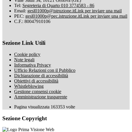
Viale Sauli 34, 16121 Genova (GE)
Tel:
Segreteria di Quarto 010 3774583 - 86
Email:
gesl01000p@istruzione.it
Link per inviare una mail
PEC:
gesl01000p@pec.istruzione.it
Link per inviare una mail
C.F.: 80047910106
Sezione Link Utili
Cookie policy
Note legali
Informativa Privacy
Ufficio Relazioni con il Pubblico
Dichiarazione di accessibilità
Obiettivi di accessibilità
Whistleblowing
Gestione consensi cookie
Amministrazione trasparente
Pagina visualizzata
163353
volte
Sezione Copyright