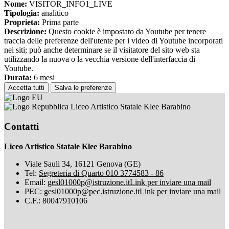
Nome:
VISITOR_INFO1_LIVE
Tipologia:
analitico
Proprieta:
Prima parte
Descrizione:
Questo cookie è impostato da Youtube per tenere
traccia delle preferenze dell'utente per i video di Youtube incorporati
nei siti; può anche determinare se il visitatore del sito web sta
utilizzando la nuova o la vecchia versione dell'interfaccia di
Youtube.
Durata:
6 mesi
Accetta tutti
Salva le preferenze
Liceo Artistico Statale Klee Barabino
Contatti
Liceo Artistico Statale Klee Barabino
Viale Sauli 34, 16121 Genova (GE)
Tel:
Segreteria di Quarto 010 3774583 - 86
Email:
gesl01000p@istruzione.it
Link per inviare una mail
PEC:
gesl01000p@pec.istruzione.it
Link per inviare una mail
C.F.: 80047910106