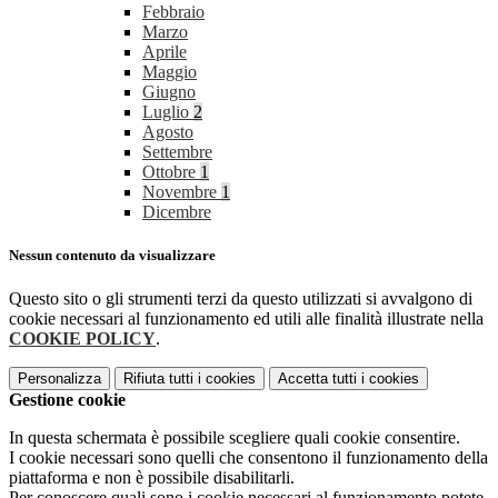
Febbraio
Marzo
Aprile
Maggio
Giugno
Luglio
2
Agosto
Settembre
Ottobre
1
Novembre
1
Dicembre
Nessun contenuto da visualizzare
Questo sito o gli strumenti terzi da questo utilizzati si avvalgono di
cookie necessari al funzionamento ed utili alle finalità illustrate nella
COOKIE POLICY
.
Personalizza
Rifiuta tutti
i cookies
Accetta tutti
i cookies
Gestione cookie
In questa schermata è possibile scegliere quali cookie consentire.
I cookie necessari sono quelli che consentono il funzionamento della
piattaforma e non è possibile disabilitarli.
Per conoscere quali sono i cookie necessari al funzionamento potete