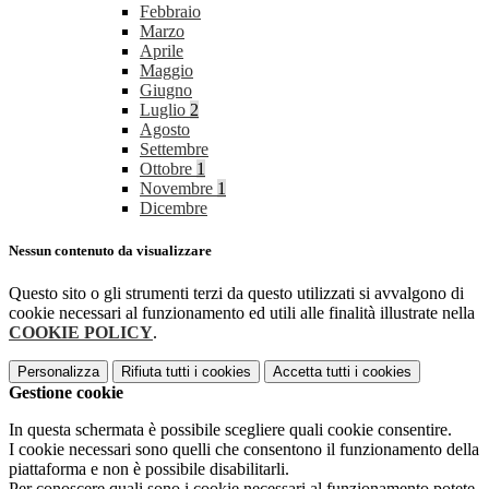
Febbraio
Marzo
Aprile
Maggio
Giugno
Luglio
2
Agosto
Settembre
Ottobre
1
Novembre
1
Dicembre
Nessun contenuto da visualizzare
Questo sito o gli strumenti terzi da questo utilizzati si avvalgono di
cookie necessari al funzionamento ed utili alle finalità illustrate nella
COOKIE POLICY
.
Personalizza
Rifiuta tutti
i cookies
Accetta tutti
i cookies
Gestione cookie
In questa schermata è possibile scegliere quali cookie consentire.
I cookie necessari sono quelli che consentono il funzionamento della
piattaforma e non è possibile disabilitarli.
Per conoscere quali sono i cookie necessari al funzionamento potete