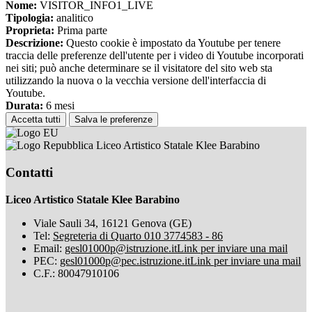
Nome:
VISITOR_INFO1_LIVE
Tipologia:
analitico
Proprieta:
Prima parte
Descrizione:
Questo cookie è impostato da Youtube per tenere
traccia delle preferenze dell'utente per i video di Youtube incorporati
nei siti; può anche determinare se il visitatore del sito web sta
utilizzando la nuova o la vecchia versione dell'interfaccia di
Youtube.
Durata:
6 mesi
Accetta tutti
Salva le preferenze
Liceo Artistico Statale Klee Barabino
Contatti
Liceo Artistico Statale Klee Barabino
Viale Sauli 34, 16121 Genova (GE)
Tel:
Segreteria di Quarto 010 3774583 - 86
Email:
gesl01000p@istruzione.it
Link per inviare una mail
PEC:
gesl01000p@pec.istruzione.it
Link per inviare una mail
C.F.: 80047910106