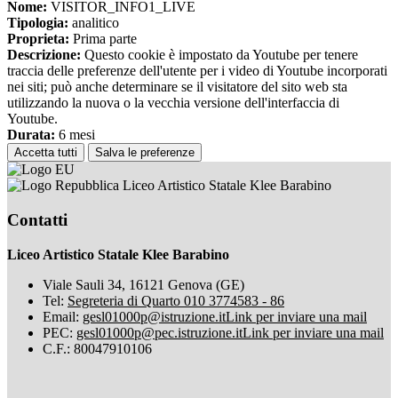
Nome:
VISITOR_INFO1_LIVE
Tipologia:
analitico
Proprieta:
Prima parte
Descrizione:
Questo cookie è impostato da Youtube per tenere
traccia delle preferenze dell'utente per i video di Youtube incorporati
nei siti; può anche determinare se il visitatore del sito web sta
utilizzando la nuova o la vecchia versione dell'interfaccia di
Youtube.
Durata:
6 mesi
Accetta tutti
Salva le preferenze
Liceo Artistico Statale Klee Barabino
Contatti
Liceo Artistico Statale Klee Barabino
Viale Sauli 34, 16121 Genova (GE)
Tel:
Segreteria di Quarto 010 3774583 - 86
Email:
gesl01000p@istruzione.it
Link per inviare una mail
PEC:
gesl01000p@pec.istruzione.it
Link per inviare una mail
C.F.: 80047910106