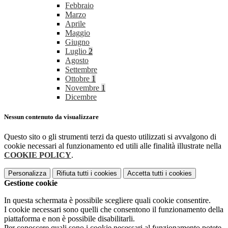
Febbraio
Marzo
Aprile
Maggio
Giugno
Luglio
2
Agosto
Settembre
Ottobre
1
Novembre
1
Dicembre
Nessun contenuto da visualizzare
Questo sito o gli strumenti terzi da questo utilizzati si avvalgono di
cookie necessari al funzionamento ed utili alle finalità illustrate nella
COOKIE POLICY
.
Personalizza
Rifiuta tutti
i cookies
Accetta tutti
i cookies
Gestione cookie
In questa schermata è possibile scegliere quali cookie consentire.
I cookie necessari sono quelli che consentono il funzionamento della
piattaforma e non è possibile disabilitarli.
Per conoscere quali sono i cookie necessari al funzionamento potete