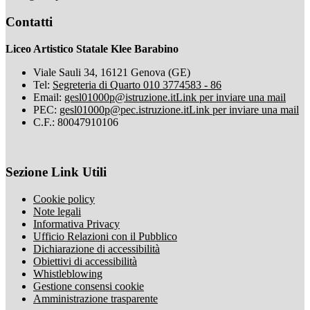
Contatti
Liceo Artistico Statale Klee Barabino
Viale Sauli 34, 16121 Genova (GE)
Tel:
Segreteria di Quarto 010 3774583 - 86
Email:
gesl01000p@istruzione.it
Link per inviare una mail
PEC:
gesl01000p@pec.istruzione.it
Link per inviare una mail
C.F.: 80047910106
Sezione Link Utili
Cookie policy
Note legali
Informativa Privacy
Ufficio Relazioni con il Pubblico
Dichiarazione di accessibilità
Obiettivi di accessibilità
Whistleblowing
Gestione consensi cookie
Amministrazione trasparente