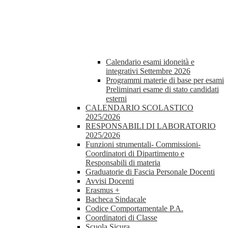
Calendario esami idoneità e
integrativi Settembre 2026
Programmi materie di base per esami
Preliminari esame di stato candidati
esterni
CALENDARIO SCOLASTICO
2025/2026
RESPONSABILI DI LABORATORIO
2025/2026
Funzioni strumentali- Commissioni-
Coordinatori di Dipartimento e
Responsabili di materia
Graduatorie di Fascia Personale Docenti
Avvisi Docenti
Erasmus +
Bacheca Sindacale
Codice Comportamentale P.A.
Coordinatori di Classe
Scuola Sicura