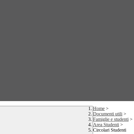
Home
>
Documenti utili
>
Famiglie e studenti
>
Area Studenti
>
Circolari Studenti