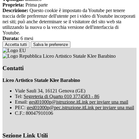
Proprieta:
Prima parte
Descrizione:
Questo cookie è impostato da Youtube per tenere
traccia delle preferenze dell'utente per i video di Youtube incorporati
nei siti; può anche determinare se il visitatore del sito web sta
utilizzando la nuova o la vecchia versione dell'interfaccia di
Youtube.
Durata:
6 mesi
Accetta tutti
Salva le preferenze
Liceo Artistico Statale Klee Barabino
Contatti
Liceo Artistico Statale Klee Barabino
Viale Sauli 34, 16121 Genova (GE)
Tel:
Segreteria di Quarto 010 3774583 - 86
Email:
gesl01000p@istruzione.it
Link per inviare una mail
PEC:
gesl01000p@pec.istruzione.it
Link per inviare una mail
C.F.: 80047910106
Sezione Link Utili