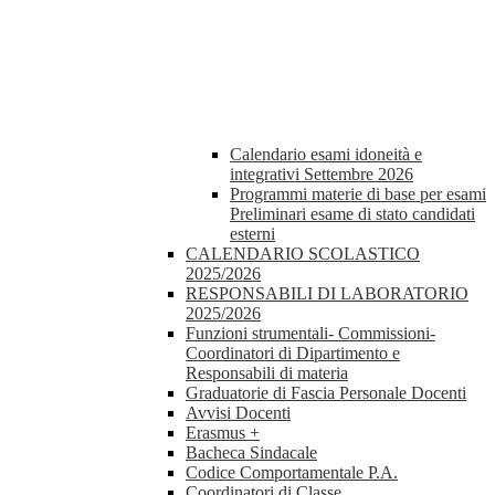
Calendario esami idoneità e
integrativi Settembre 2026
Programmi materie di base per esami
Preliminari esame di stato candidati
esterni
CALENDARIO SCOLASTICO
2025/2026
RESPONSABILI DI LABORATORIO
2025/2026
Funzioni strumentali- Commissioni-
Coordinatori di Dipartimento e
Responsabili di materia
Graduatorie di Fascia Personale Docenti
Avvisi Docenti
Erasmus +
Bacheca Sindacale
Codice Comportamentale P.A.
Coordinatori di Classe