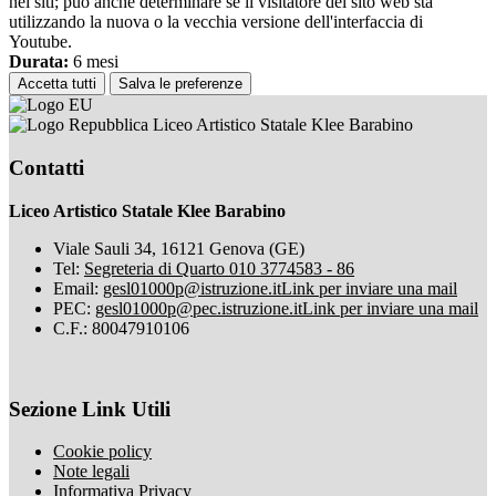
nei siti; può anche determinare se il visitatore del sito web sta
utilizzando la nuova o la vecchia versione dell'interfaccia di
Youtube.
Durata:
6 mesi
Accetta tutti
Salva le preferenze
Liceo Artistico Statale Klee Barabino
Contatti
Liceo Artistico Statale Klee Barabino
Viale Sauli 34, 16121 Genova (GE)
Tel:
Segreteria di Quarto 010 3774583 - 86
Email:
gesl01000p@istruzione.it
Link per inviare una mail
PEC:
gesl01000p@pec.istruzione.it
Link per inviare una mail
C.F.: 80047910106
Sezione Link Utili
Cookie policy
Note legali
Informativa Privacy