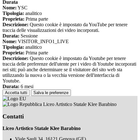
Durata
Nome:
YSC
Tipologia:
analitico
Proprieta:
Prima parte
Descrizione:
Questo cookie è impostato da YouTube per tenere
traccia delle visualizzazioni dei video incorporati.
Durata:
Sessione
Nome:
VISITOR_INFO1_LIVE
Tipologia:
analitico
Proprieta:
Prima parte
Descrizione:
Questo cookie è impostato da Youtube per tenere
traccia delle preferenze dell'utente per i video di Youtube incorporati
nei siti; può anche determinare se il visitatore del sito web sta
utilizzando la nuova o la vecchia versione dell'interfaccia di
Youtube.
Durata:
6 mesi
Accetta tutti
Salva le preferenze
Liceo Artistico Statale Klee Barabino
Contatti
Liceo Artistico Statale Klee Barabino
Viale Sauli 34, 16121 Genova (GE)