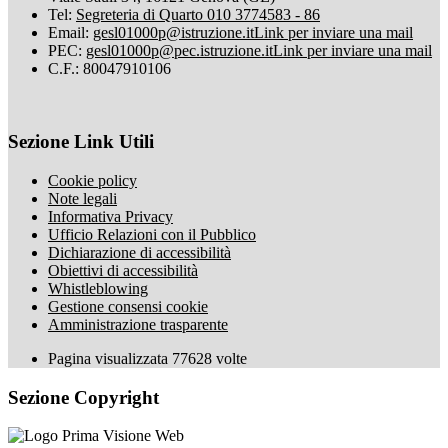
Tel:
Segreteria di Quarto 010 3774583 - 86
Email:
gesl01000p@istruzione.it
Link per inviare una mail
PEC:
gesl01000p@pec.istruzione.it
Link per inviare una mail
C.F.: 80047910106
Sezione Link Utili
Cookie policy
Note legali
Informativa Privacy
Ufficio Relazioni con il Pubblico
Dichiarazione di accessibilità
Obiettivi di accessibilità
Whistleblowing
Gestione consensi cookie
Amministrazione trasparente
Pagina visualizzata
77628
volte
Sezione Copyright