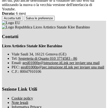
nei siti; può anche determinare se il visitatore del sito web sta
utilizzando la nuova o la vecchia versione dell'interfaccia di
Youtube.
Durata:
6 mesi
Accetta tutti
Salva le preferenze
Liceo Artistico Statale Klee Barabino
Contatti
Liceo Artistico Statale Klee Barabino
Viale Sauli 34, 16121 Genova (GE)
Tel:
Segreteria di Quarto 010 3774583 - 86
Email:
gesl01000p@istruzione.it
Link per inviare una mail
PEC:
gesl01000p@pec.istruzione.it
Link per inviare una mail
C.F.: 80047910106
Sezione Link Utili
Cookie policy
Note legali
Informativa Privacy