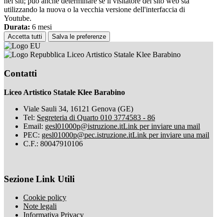
nei siti; può anche determinare se il visitatore del sito web sta
utilizzando la nuova o la vecchia versione dell'interfaccia di
Youtube.
Durata:
6 mesi
Accetta tutti
Salva le preferenze
Liceo Artistico Statale Klee Barabino
Contatti
Liceo Artistico Statale Klee Barabino
Viale Sauli 34, 16121 Genova (GE)
Tel:
Segreteria di Quarto 010 3774583 - 86
Email:
gesl01000p@istruzione.it
Link per inviare una mail
PEC:
gesl01000p@pec.istruzione.it
Link per inviare una mail
C.F.: 80047910106
Sezione Link Utili
Cookie policy
Note legali
Informativa Privacy