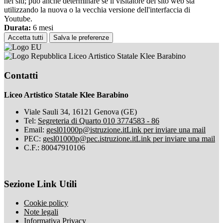
nei siti; può anche determinare se il visitatore del sito web sta
utilizzando la nuova o la vecchia versione dell'interfaccia di
Youtube.
Durata:
6 mesi
Accetta tutti
Salva le preferenze
Liceo Artistico Statale Klee Barabino
Contatti
Liceo Artistico Statale Klee Barabino
Viale Sauli 34, 16121 Genova (GE)
Tel:
Segreteria di Quarto 010 3774583 - 86
Email:
gesl01000p@istruzione.it
Link per inviare una mail
PEC:
gesl01000p@pec.istruzione.it
Link per inviare una mail
C.F.: 80047910106
Sezione Link Utili
Cookie policy
Note legali
Informativa Privacy