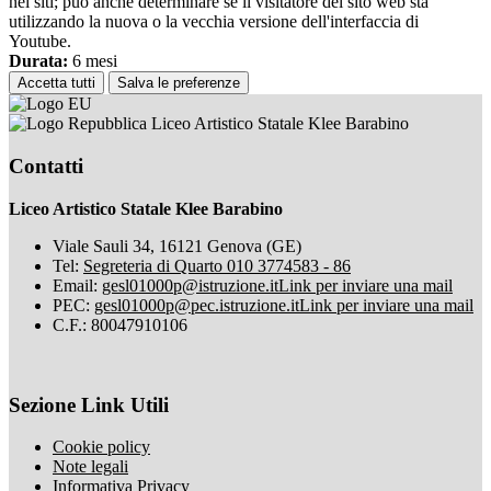
nei siti; può anche determinare se il visitatore del sito web sta
utilizzando la nuova o la vecchia versione dell'interfaccia di
Youtube.
Durata:
6 mesi
Accetta tutti
Salva le preferenze
Liceo Artistico Statale Klee Barabino
Contatti
Liceo Artistico Statale Klee Barabino
Viale Sauli 34, 16121 Genova (GE)
Tel:
Segreteria di Quarto 010 3774583 - 86
Email:
gesl01000p@istruzione.it
Link per inviare una mail
PEC:
gesl01000p@pec.istruzione.it
Link per inviare una mail
C.F.: 80047910106
Sezione Link Utili
Cookie policy
Note legali
Informativa Privacy