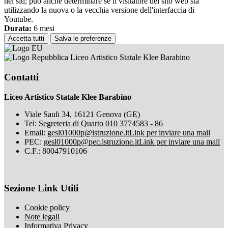
nei siti; può anche determinare se il visitatore del sito web sta
utilizzando la nuova o la vecchia versione dell'interfaccia di
Youtube.
Durata:
6 mesi
Accetta tutti
Salva le preferenze
Liceo Artistico Statale Klee Barabino
Contatti
Liceo Artistico Statale Klee Barabino
Viale Sauli 34, 16121 Genova (GE)
Tel:
Segreteria di Quarto 010 3774583 - 86
Email:
gesl01000p@istruzione.it
Link per inviare una mail
PEC:
gesl01000p@pec.istruzione.it
Link per inviare una mail
C.F.: 80047910106
Sezione Link Utili
Cookie policy
Note legali
Informativa Privacy