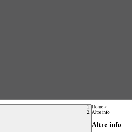
Home
>
Altre info
Altre info