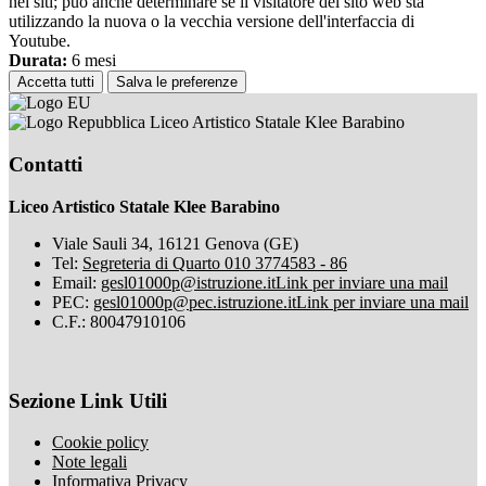
nei siti; può anche determinare se il visitatore del sito web sta
utilizzando la nuova o la vecchia versione dell'interfaccia di
Youtube.
Durata:
6 mesi
Accetta tutti
Salva le preferenze
Liceo Artistico Statale Klee Barabino
Contatti
Liceo Artistico Statale Klee Barabino
Viale Sauli 34, 16121 Genova (GE)
Tel:
Segreteria di Quarto 010 3774583 - 86
Email:
gesl01000p@istruzione.it
Link per inviare una mail
PEC:
gesl01000p@pec.istruzione.it
Link per inviare una mail
C.F.: 80047910106
Sezione Link Utili
Cookie policy
Note legali
Informativa Privacy