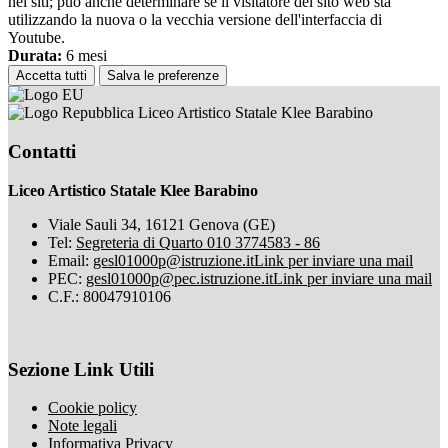
nei siti; può anche determinare se il visitatore del sito web sta
utilizzando la nuova o la vecchia versione dell'interfaccia di
Youtube.
Durata:
6 mesi
Accetta tutti
Salva le preferenze
Liceo Artistico Statale Klee Barabino
Contatti
Liceo Artistico Statale Klee Barabino
Viale Sauli 34, 16121 Genova (GE)
Tel:
Segreteria di Quarto 010 3774583 - 86
Email:
gesl01000p@istruzione.it
Link per inviare una mail
PEC:
gesl01000p@pec.istruzione.it
Link per inviare una mail
C.F.: 80047910106
Sezione Link Utili
Cookie policy
Note legali
Informativa Privacy