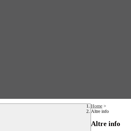
Home
>
Altre info
Altre info