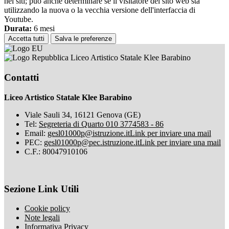
nei siti; può anche determinare se il visitatore del sito web sta
utilizzando la nuova o la vecchia versione dell'interfaccia di
Youtube.
Durata:
6 mesi
Accetta tutti
Salva le preferenze
Liceo Artistico Statale Klee Barabino
Contatti
Liceo Artistico Statale Klee Barabino
Viale Sauli 34, 16121 Genova (GE)
Tel:
Segreteria di Quarto 010 3774583 - 86
Email:
gesl01000p@istruzione.it
Link per inviare una mail
PEC:
gesl01000p@pec.istruzione.it
Link per inviare una mail
C.F.: 80047910106
Sezione Link Utili
Cookie policy
Note legali
Informativa Privacy