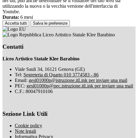
nei siti; può anche determinare se il visitatore del sito web sta
utilizzando la nuova o la vecchia versione dell'interfaccia di
Youtube.
Durata:
6 mesi
Accetta tutti
Salva le preferenze
Liceo Artistico Statale Klee Barabino
Contatti
Liceo Artistico Statale Klee Barabino
Viale Sauli 34, 16121 Genova (GE)
Tel:
Segreteria di Quarto 010 3774583 - 86
Email:
gesl01000p@istruzione.it
Link per inviare una mail
PEC:
gesl01000p@pec.istruzione.it
Link per inviare una mail
C.F.: 80047910106
Sezione Link Utili
Cookie policy
Note legali
Informativa Privacy