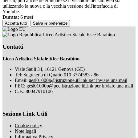
nei siti; può anche determinare se il visitatore del sito web sta
utilizzando la nuova o la vecchia versione dell'interfaccia di
Youtube.
Durata:
6 mesi
Accetta tutti
Salva le preferenze
Liceo Artistico Statale Klee Barabino
Contatti
Liceo Artistico Statale Klee Barabino
Viale Sauli 34, 16121 Genova (GE)
Tel:
Segreteria di Quarto 010 3774583 - 86
Email:
gesl01000p@istruzione.it
Link per inviare una mail
PEC:
gesl01000p@pec.istruzione.it
Link per inviare una mail
C.F.: 80047910106
Sezione Link Utili
Cookie policy
Note legali
Informativa Privacy