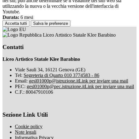
nei siti; può anche determinare se il visitatore del sito web sta
utilizzando la nuova o la vecchia versione dell'interfaccia di
Youtube.
Durata:
6 mesi
Accetta tutti
Salva le preferenze
Liceo Artistico Statale Klee Barabino
Contatti
Liceo Artistico Statale Klee Barabino
Viale Sauli 34, 16121 Genova (GE)
Tel:
Segreteria di Quarto 010 3774583 - 86
Email:
gesl01000p@istruzione.it
Link per inviare una mail
PEC:
gesl01000p@pec.istruzione.it
Link per inviare una mail
C.F.: 80047910106
Sezione Link Utili
Cookie policy
Note legali
Informativa Privacy