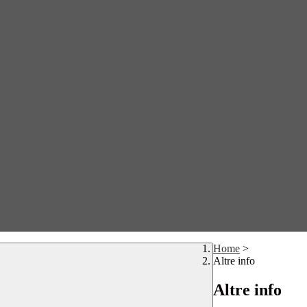
Home
>
Altre info
Altre info